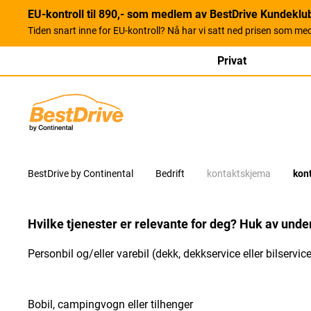
EU-kontroll til 890,- som medlem av BestDrive Kundeklu
Tiden snart inne for EU-kontroll? Nå har vi satt ned prisen som me
Privat
BestDrive by Continental
Bedrift
kontaktskjema
kon
Hvilke tjenester er relevante for deg? Huk av under
Personbil og/eller varebil (dekk, dekkservice eller bilservic
Bobil, campingvogn eller tilhenger