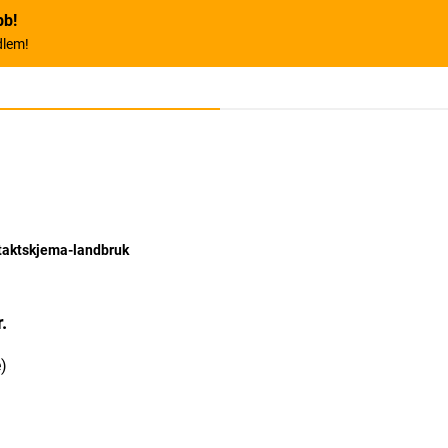
bb!
dlem!
taktskjema-landbruk
.
e)