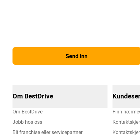
Send inn
Om BestDrive
Kundeser
Om BestDrive
Finn nærmes
Jobb hos oss
Kontaktskje
Bli franchise eller servicepartner
Kontaktskjem