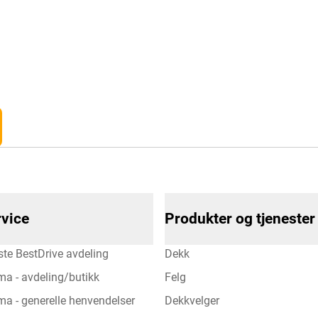
vice
Produkter og tjenester
te BestDrive avdeling
Dekk
ma - avdeling/butikk
Felg
a - generelle henvendelser
Dekkvelger