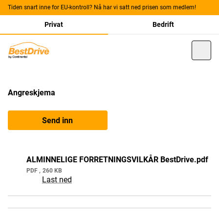
Tiden snart inne for EU-kontroll? Nå har vi satt ned prisen som medlem!
Privat
Bedrift
Angreskjema
Send inn
ALMINNELIGE FORRETNINGSVILKÅR BestDrive.pdf
PDF
260 KB
Last ned