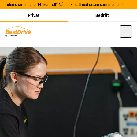
Tiden snart inne for EU-kontroll? Nå har vi satt ned prisen som medlem!
Privat
Bedrift