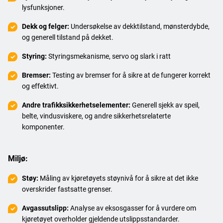
lysfunksjoner.
Dekk og felger:
Undersøkelse av dekktilstand, mønsterdybde,
og generell tilstand på dekket.
Styring:
Styringsmekanisme, servo og slark i ratt
Bremser:
Testing av bremser for å sikre at de fungerer korrekt
og effektivt.
Andre trafikksikkerhetselementer:
Generell sjekk av speil,
belte, vindusviskere, og andre sikkerhetsrelaterte
komponenter.
Miljø:
Støy:
Måling av kjøretøyets støynivå for å sikre at det ikke
overskrider fastsatte grenser.
Avgassutslipp:
Analyse av eksosgasser for å vurdere om
kjøretøyet overholder gjeldende utslippsstandarder.