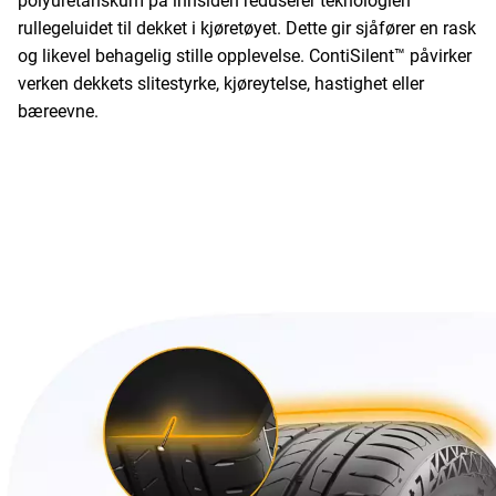
polyuretanskum på innsiden reduserer teknologien
rullegeluidet til dekket i kjøretøyet. Dette gir sjåfører en rask
og likevel behagelig stille opplevelse. ContiSilent™ påvirker
verken dekkets slitestyrke, kjøreytelse, hastighet eller
bæreevne.