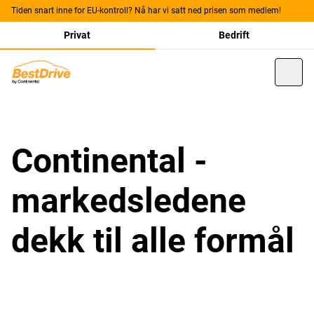
Tiden snart inne for EU-kontroll? Nå har vi satt ned prisen som medlem!
Privat
Bedrift
Continental -
markedsledene
dekk til alle formål