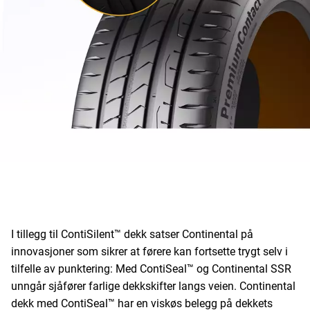
I tillegg til ContiSilent™ dekk satser Continental på
innovasjoner som sikrer at førere kan fortsette trygt selv i
tilfelle av punktering: Med ContiSeal™ og Continental SSR
unngår sjåfører farlige dekkskifter langs veien. Continental
dekk med ContiSeal™ har en viskøs belegg på dekkets