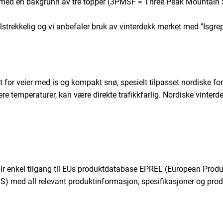
ed en bakgrunn av tre topper (3PMSF = Three Peak Mountain Sn
tilstrekkelig og vi anbefaler bruk av vinterdekk merket med "Isgr
for veier med is og kompakt snø, spesielt tilpasset nordiske for
e temperaturer, kan være direkte trafikkfarlig. Nordiske vinterde
gir enkel tilgang til EUs produktdatabase EPREL (European Produ
IS) med all relevant produktinformasjon, spesifikasjoner og prod