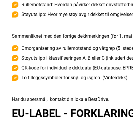
Rullemotstand: Hvordan påvirker dekket drivstofforbr
Støyutslipp: Hvor mye støy avgir dekket til omgivelsen
Sammenliknet med den forrige dekkmerkingen (før 1. mai 20
Omorganisering av rullemotstand og våtgrep (5 istede
Støyutslipp i klassifiseringen A, B eller C (inkludert des
QR-kode for individuelle dekkdata (EU-database,
EPR
To tilleggssymboler for snø- og isgrep. (Vinterdekk)
Har du spørsmål, kontakt din lokale BestDrive.
EU-LABEL - FORKLARIN