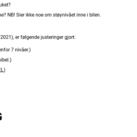
uket?
e? NB! Sier ikke noe om støynivået inne i bilen.
21), er følgende justeringer gjort:
nfor 7 nivåer.)
ibel.)
EL
)
G