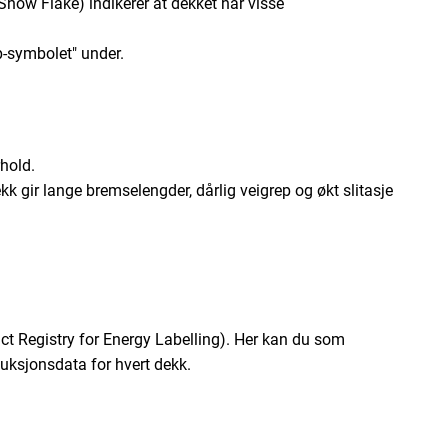
ow Flake) indikerer at dekket har visse
ep-symbolet" under.
hold.
kk gir lange bremselengder, dårlig veigrep og økt slitasje
ct Registry for Energy Labelling). Her kan du som
uksjonsdata for hvert dekk.