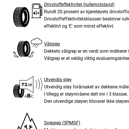
Drivstoffeffektivitet (rullemotstand)
Rundt 20 prosent av kjøretøyets drivstoffo
Drivstoffeffektivitetsklassen beskriver ru
effektivt og 'E' som minst effektivt.
Våtgrep
Dekkets våtgrep er en verdi som indikerer 
Våtgrep er et veldig viktig evalueringskri
Utvendig støy
Utvendig støy forårsaket av dekkene måles
I tillegg er støynivåene delt inn i 3 klasser,
Den utvendige støyen tilsvarer ikke støyen 
Snøgrep (3PMSF)