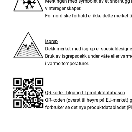
Merkingen med symbolet av et snøfnugg m
vinteregenskaper.
For nordiske forhold er ikke dette merket 
Isgrep
Dekk merket med isgrep er spesialdesignet 
Bruk av isgrepsdekk under våte eller varmer
i varme temperaturer.
QR-kode: Tilgang til produktdatabasen
QR-koden (øverst til høyre på EU-merket) 
forbruker se det nye produktdatabladet (P