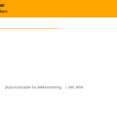
bb!
dlem!
pluss kostnader for dekkmontering
|
inkl. MVA