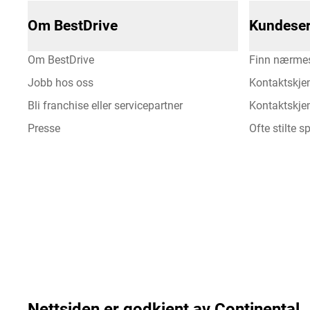
Om BestDrive
Kundeser
Om BestDrive
Finn nærmes
Jobb hos oss
Kontaktskje
Bli franchise eller servicepartner
Kontaktskjem
Presse
Ofte stilte 
Nettsiden er godkjent av Continental