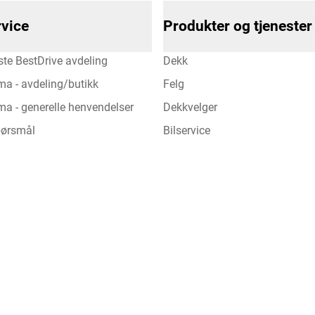
vice
Produkter og tjenester
te BestDrive avdeling
Dekk
ma - avdeling/butikk
Felg
a - generelle henvendelser
Dekkvelger
spørsmål
Bilservice