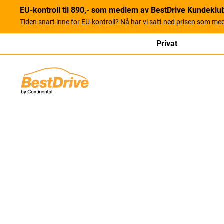
EU-kontroll til 890,- som medlem av BestDrive Kundeklu
Tiden snart inne for EU-kontroll? Nå har vi satt ned prisen som me
Privat