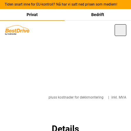
Tiden snart inne for EU-kontroll? Nå har vi satt ned prisen som medlem!
Privat
Bedrift
pluss kostnader for dekkmontering
|
inkl. MVA
Details