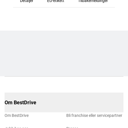
Detaljer
EU-etikett
Tilbakemeldinger
Om BestDrive
Om BestDrive
Bli franchise eller servicepartner