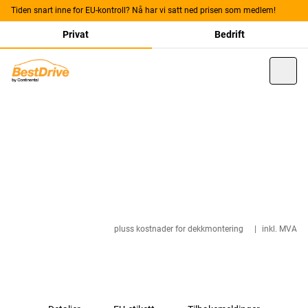
Tiden snart inne for EU-kontroll? Nå har vi satt ned prisen som medlem!
Privat
Bedrift
pluss kostnader for dekkmontering
|
inkl. MVA