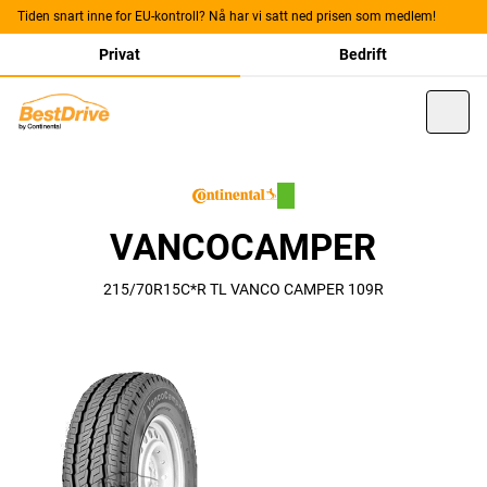
Tiden snart inne for EU-kontroll? Nå har vi satt ned prisen som medlem!
Privat
Bedrift
VANCOCAMPER
215/70R15C*R TL VANCO CAMPER 109R