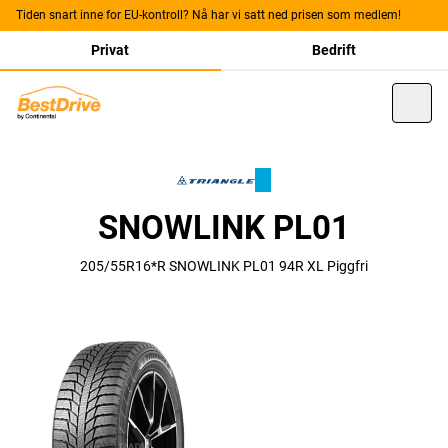
Tiden snart inne for EU-kontroll? Nå har vi satt ned prisen som medlem!
Privat
Bedrift
SNOWLINK PL01
205/55R16*R SNOWLINK PL01 94R XL Piggfri