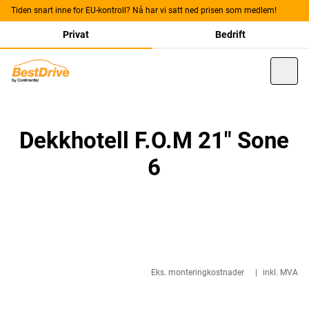
Tiden snart inne for EU-kontroll? Nå har vi satt ned prisen som medlem!
Privat
Bedrift
Dekkhotell F.O.M 21" Sone
6
Eks. monteringkostnader
|
inkl. MVA