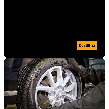
Sesongskift - 17"-18" (inkl.
varebil inntil 3,5t)
Pris per dekk
Les mer
Bestill nå