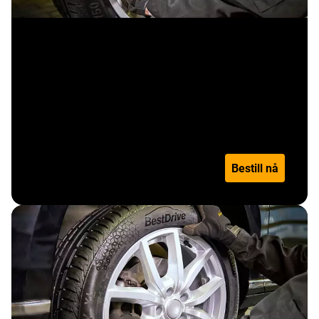
Sesongskift - 19"-20" (inkl.
varebil over 3,5t)
Pris per dekk
Les mer
Bestill nå