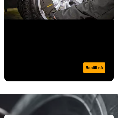
Sesongskift - 21" eller større
Pris per dekk
Les mer
Bestill nå