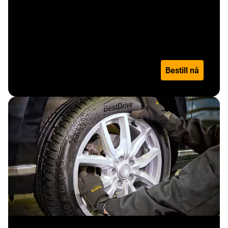
varebil
Pris per dekk
Les mer
Bestill nå