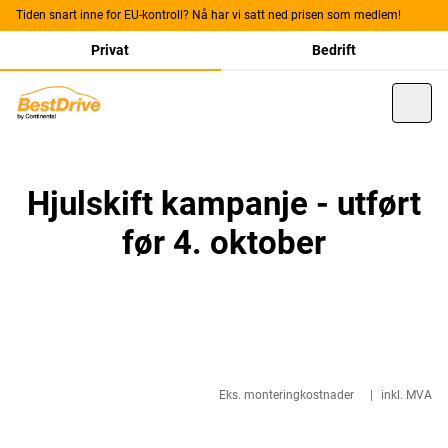
Tiden snart inne for EU-kontroll? Nå har vi satt ned prisen som medlem!
Privat
Bedrift
Hjulskift kampanje - utført
før 4. oktober
Eks. monteringkostnader
|
inkl. MVA