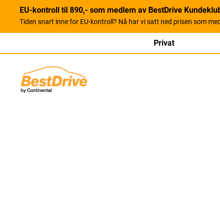
EU-kontroll til 890,- som medlem av BestDrive Kundeklu
Tiden snart inne for EU-kontroll? Nå har vi satt ned prisen som me
Privat