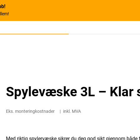
bb!
dlem!
Spylevæske 3L – Klar s
Eks. monteringkostnader
|
inkl. MVA
Med riktig spylervæske sikrer du deg god sikt gjennom både 