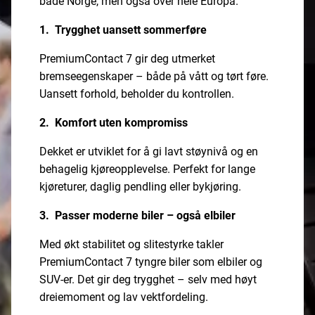
både Norge, men også over hele Europa.
1. Trygghet uansett sommerføre
PremiumContact 7 gir deg utmerket
bremseegenskaper – både på vått og tørt føre.
Uansett forhold, beholder du kontrollen.
2. Komfort uten kompromiss
Dekket er utviklet for å gi lavt støynivå og en
behagelig kjøreopplevelse. Perfekt for lange
kjøreturer, daglig pendling eller bykjøring.
3. Passer moderne biler – også elbiler
Med økt stabilitet og slitestyrke takler
PremiumContact 7 tyngre biler som elbiler og
SUV-er. Det gir deg trygghet – selv med høyt
dreiemoment og lav vektfordeling.